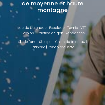
de moyenne et haute
montagne
Lac de baignade
| Escalade | Tennis | VTT |
Biathlon |
Practice de golf
| Randonnée
Ski de fond
|
Ski alpin
|
Chien de traineau
|
Patinoire |
Rando raquette