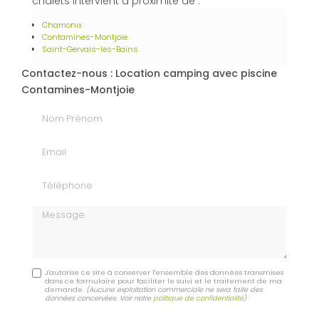
chalets intervient à proximité de :
Chamonix
Contamines-Montjoie
Saint-Gervais-les-Bains
Contactez-nous : Location camping avec piscine
Contamines-Montjoie
Nom Prénom
Email
Téléphone
Message
J'autorise ce site à conserver l'ensemble des données transmises
dans ce formulaire pour faciliter le suivi et le traitement de ma
demande.
(Aucune exploitation commerciale ne sera faite des
données concervées. Voir notre
politique de confidentialité
)