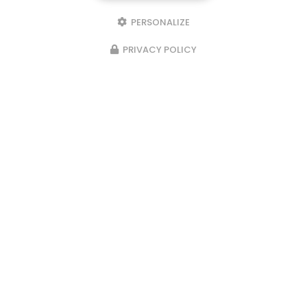
PERSONALIZE
PRIVACY POLICY
Dates
Flexibilité: Dates exactes
Type
Qui vient?