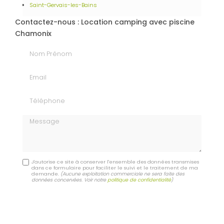
Saint-Gervais-les-Bains
Contactez-nous : Location camping avec piscine
Chamonix
Nom Prénom
Email
Téléphone
Message
J'autorise ce site à conserver l'ensemble des données transmises
dans ce formulaire pour faciliter le suivi et le traitement de ma
demande.
(Aucune exploitation commerciale ne sera faite des
données concervées. Voir notre
politique de confidentialité
)