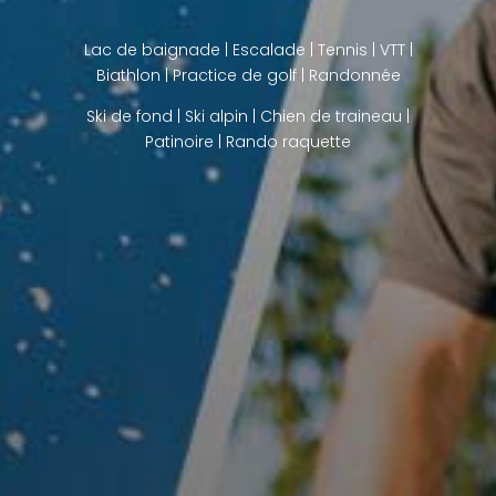
Lac de baignade
| Escalade | Tennis | VTT |
Biathlon |
Practice de golf
| Randonnée
Ski de fond
|
Ski alpin
|
Chien de traineau
|
Patinoire |
Rando raquette