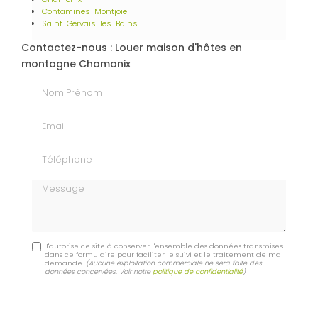
Contamines-Montjoie
Saint-Gervais-les-Bains
Contactez-nous : Louer maison d'hôtes en
montagne Chamonix
Nom Prénom
Email
Téléphone
Message
J'autorise ce site à conserver l'ensemble des données transmises
dans ce formulaire pour faciliter le suivi et le traitement de ma
demande.
(Aucune exploitation commerciale ne sera faite des
données concervées. Voir notre
politique de confidentialité
)