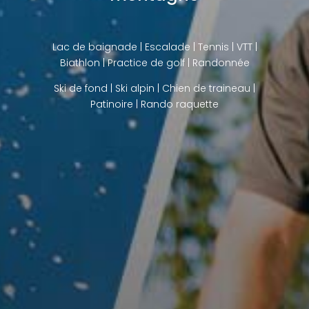
Lac de baignade
| Escalade | Tennis | VTT |
Biathlon |
Practice de golf
| Randonnée
Ski de fond
|
Ski alpin
|
Chien de traineau
|
Patinoire |
Rando raquette