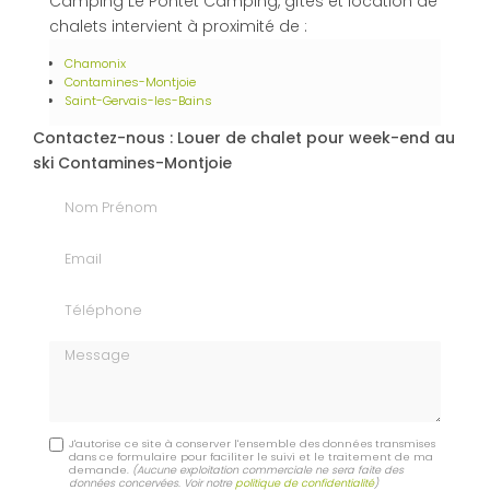
Camping Le Pontet Camping, gîtes et location de
chalets intervient à proximité de :
Chamonix
Contamines-Montjoie
Saint-Gervais-les-Bains
Contactez-nous : Louer de chalet pour week-end au
ski Contamines-Montjoie
Nom Prénom
Email
Téléphone
Message
J'autorise ce site à conserver l'ensemble des données transmises
dans ce formulaire pour faciliter le suivi et le traitement de ma
demande.
(Aucune exploitation commerciale ne sera faite des
données concervées. Voir notre
politique de confidentialité
)