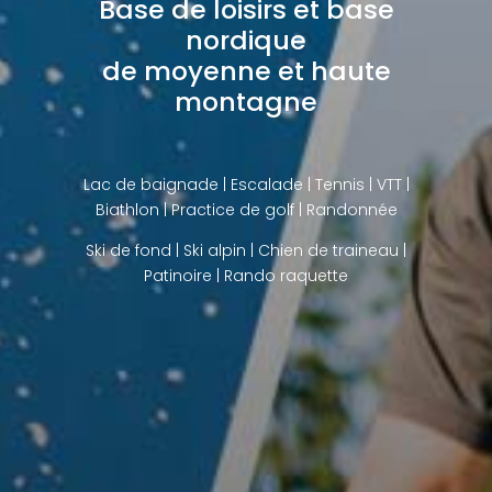
Base de loisirs et base
nordique
de moyenne et haute
montagne
Lac de baignade
| Escalade | Tennis | VTT |
Biathlon |
Practice de golf
| Randonnée
Ski de fond
|
Ski alpin
|
Chien de traineau
|
Patinoire |
Rando raquette