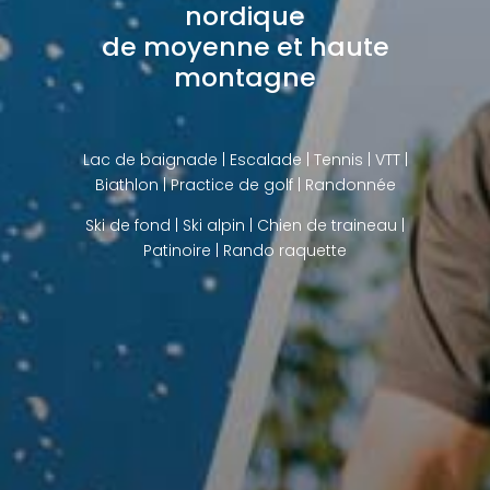
nordique
de moyenne et haute
montagne
Lac de baignade
| Escalade | Tennis | VTT |
Biathlon |
Practice de golf
| Randonnée
Ski de fond
|
Ski alpin
|
Chien de traineau
|
Patinoire |
Rando raquette