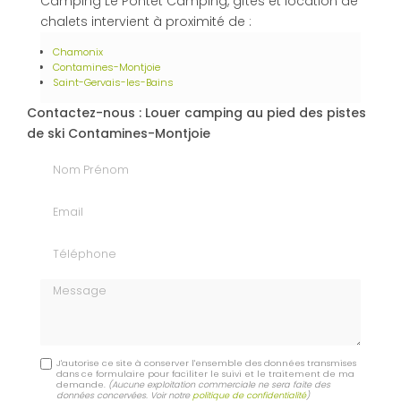
Camping Le Pontet Camping, gîtes et location de
chalets intervient à proximité de :
Chamonix
Contamines-Montjoie
Saint-Gervais-les-Bains
Contactez-nous : Louer camping au pied des pistes
de ski Contamines-Montjoie
Nom Prénom
Email
Téléphone
Message
J'autorise ce site à conserver l'ensemble des données transmises
dans ce formulaire pour faciliter le suivi et le traitement de ma
demande.
(Aucune exploitation commerciale ne sera faite des
données concervées. Voir notre
politique de confidentialité
)