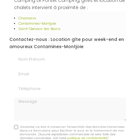
Camping Le Pontet Camping, gîtes et location de
chalets intervient à proximité de :
Chamonix
Contamines-Montjoie
Saint-Gervais-les-Bains
Contactez-nous : Location gîte pour week-end en
amoureux Contamines-Montjoie
Nom Prénom
Email
Téléphone
Message
J'autorise ce site à conserver l'ensemble des données transmises
dans ce formulaire pour faciliter le suivi et le traitement de ma
demande.
(Aucune exploitation commerciale ne sera faite des
données concervées. Voir notre
politique de confidentialité
)