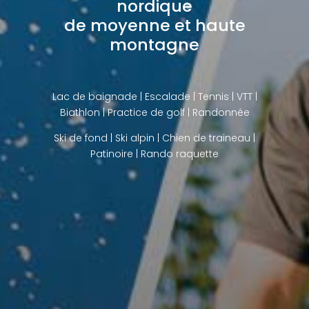
nordique
de moyenne et haute
montagne
Lac de baignade
| Escalade | Tennis | VTT |
Biathlon |
Practice de golf
| Randonnée
Ski de fond
|
Ski alpin
|
Chien de traineau
|
Patinoire |
Rando raquette