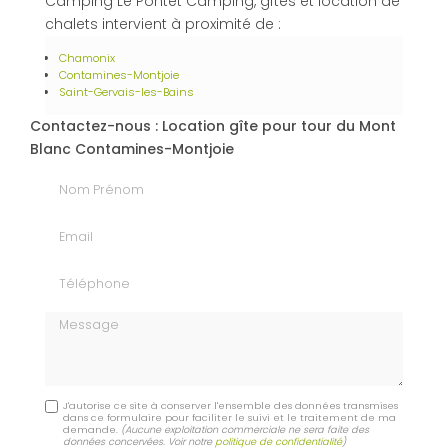
Camping Le Pontet Camping, gîtes et location de
chalets intervient à proximité de :
Chamonix
Contamines-Montjoie
Saint-Gervais-les-Bains
Contactez-nous : Location gîte pour tour du Mont
Blanc Contamines-Montjoie
Nom Prénom
Email
Téléphone
Message
J'autorise ce site à conserver l'ensemble des données transmises
dans ce formulaire pour faciliter le suivi et le traitement de ma
demande.
(Aucune exploitation commerciale ne sera faite des
données concervées. Voir notre
politique de confidentialité
)