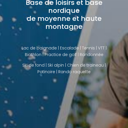
Base de loisirs et base
nordique
de moyenne et haute
montagne
Lac de baignade
| Escalade | Tennis | VTT |
Biathlon |
Practice de golf
| Randonnée
Ski de fond
|
Ski alpin
|
Chien de traineau
|
Patinoire |
Rando raquette