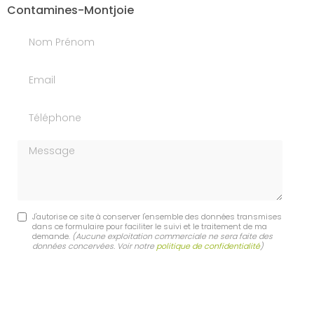
Contamines-Montjoie
Nom Prénom
Email
Téléphone
Message
J'autorise ce site à conserver l'ensemble des données transmises
dans ce formulaire pour faciliter le suivi et le traitement de ma
demande.
(Aucune exploitation commerciale ne sera faite des
données concervées. Voir notre
politique de confidentialité
)