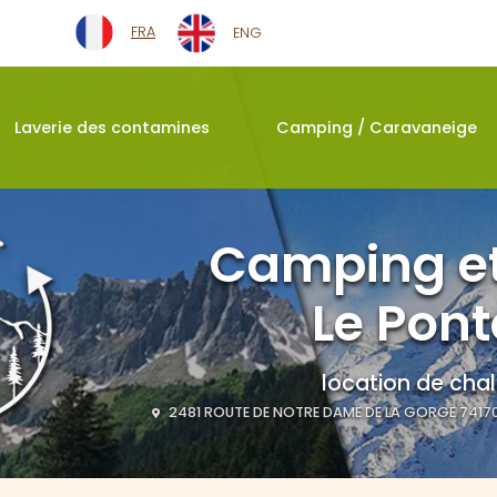
Navigation seconda
FRA
ENG
Laverie des contamines
Camping / Caravaneige
Camping et
Le Pont
location de chal
2481 ROUTE DE NOTRE DAME DE LA GORGE 7417