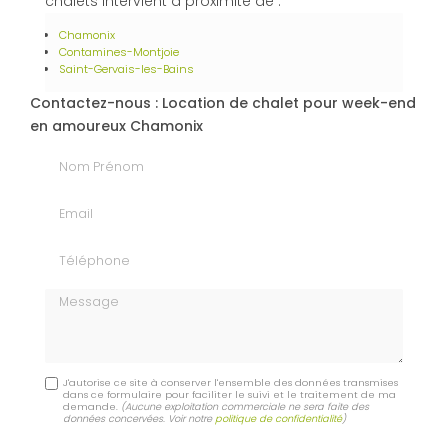
chalets intervient à proximité de :
Chamonix
Contamines-Montjoie
Saint-Gervais-les-Bains
Contactez-nous : Location de chalet pour week-end
en amoureux Chamonix
Nom Prénom
Email
Téléphone
Message
J'autorise ce site à conserver l'ensemble des données transmises
dans ce formulaire pour faciliter le suivi et le traitement de ma
demande.
(Aucune exploitation commerciale ne sera faite des
données concervées. Voir notre
politique de confidentialité
)