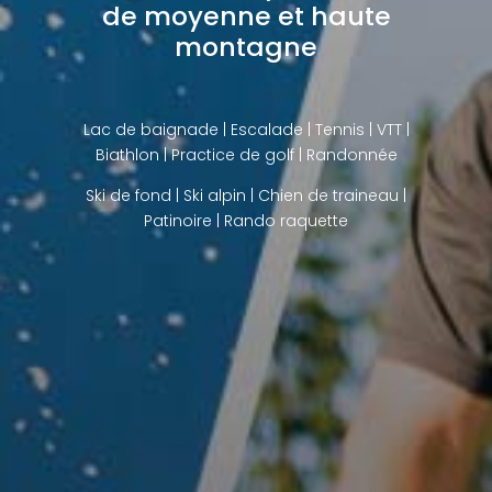
de moyenne et haute
montagne
Lac de baignade
| Escalade | Tennis | VTT |
Biathlon |
Practice de golf
| Randonnée
Ski de fond
|
Ski alpin
|
Chien de traineau
|
Patinoire |
Rando raquette