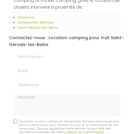
Camping Le Pontet Camping, gîtes et location de
chalets intervient à proximité de :
Chamonix
Contamines-Montjoie
Saint-Gervais-les-Bains
Contactez-nous : Location camping pour trail Saint-
Gervais-les-Bains
Nom Prénom
Email
Téléphone
Message
J'autorise ce site à conserver l'ensemble des données transmises
dans ce formulaire pour faciliter le suivi et le traitement de ma
demande.
(Aucune exploitation commerciale ne sera faite des
données concervées. Voir notre
politique de confidentialité
)