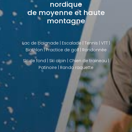
nordique
de moyenne et haute
montagne
Lac de baignade
| Escalade | Tennis | VTT |
Biathlon |
Practice de golf
| Randonnée
Ski de fond
|
Ski alpin
|
Chien de traineau
|
Patinoire |
Rando raquette