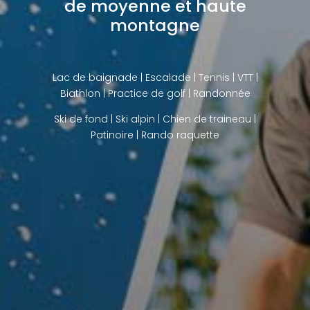
de moyenne et haute
montagne
Lac de baignade
| Escalade | Tennis | VTT |
Biathlon |
Practice de golf
| Randonnée
Ski de fond
|
Ski alpin
|
Chien de traineau
|
Patinoire |
Rando raquette