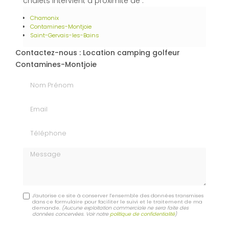
chalets intervient à proximité de :
Chamonix
Contamines-Montjoie
Saint-Gervais-les-Bains
Contactez-nous : Location camping golfeur
Contamines-Montjoie
Nom Prénom
Email
Téléphone
Message
J'autorise ce site à conserver l'ensemble des données transmises
dans ce formulaire pour faciliter le suivi et le traitement de ma
demande.
(Aucune exploitation commerciale ne sera faite des
données concervées. Voir notre
politique de confidentialité
)