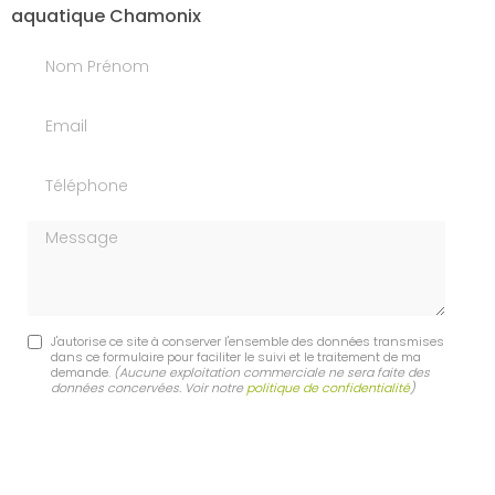
aquatique Chamonix
Nom Prénom
Email
Téléphone
Message
J'autorise ce site à conserver l'ensemble des données transmises
dans ce formulaire pour faciliter le suivi et le traitement de ma
demande.
(Aucune exploitation commerciale ne sera faite des
données concervées. Voir notre
politique de confidentialité
)