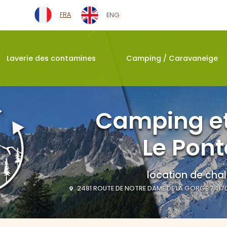
Navigation seconda
FRA
ENG
Laverie des contamines
Camping / Caravaneige
Camping et
Le Pont
location de chal
2481 ROUTE DE NOTRE DAME DE LA GORGE 7417